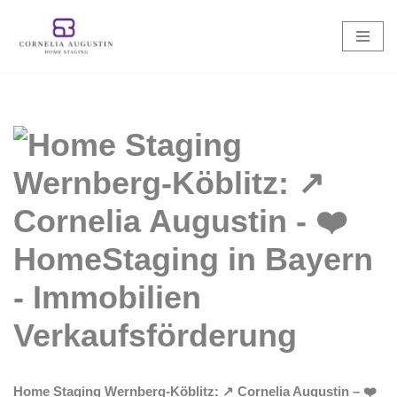
Zum
Inhalt
springen
Home Staging Wernberg-Köblitz: ↗️ Cornelia Augustin – ❤️