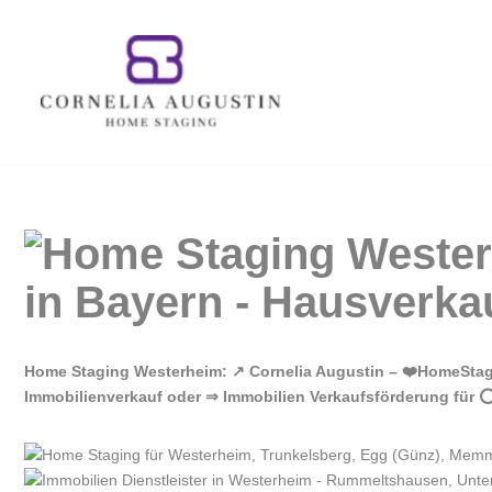
Zum
Inhalt
springen
Home Staging Westerheim: ↗️ Cornelia Augustin – ❤️HomeSta
Immobilienverkauf oder ⇒ Immobilien Verkaufsförderung für ⭕ 