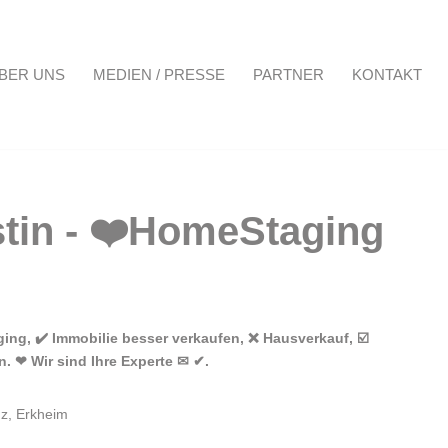
BER UNS
MEDIEN / PRESSE
PARTNER
KONTAKT
Projekte
Über uns
Medien / Presse
Partner
Kontakt
ng, ✔️ Immobilie besser verkaufen, ❌ Hausverkauf, ☑️
. ❤ Wir sind Ihre Experte ✉ ✔.