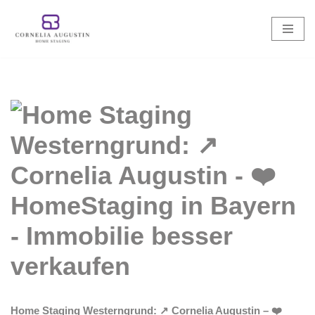
Zum
Inhalt
springen
Home Staging Westerngrund: ↗️ Cornelia Augustin – ❤️