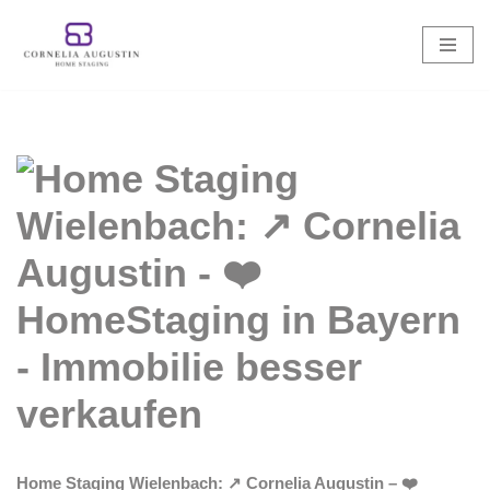
Zum
Inhalt
springen
Home Staging Wielenbach: ↗️ Cornelia Augustin – ❤️