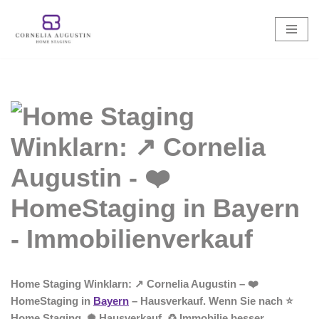
Zum
Inhalt
springen
Home Staging Winklarn: ↗️ Cornelia Augustin – ❤️
HomeStaging in
Bayern
– Hausverkauf. Wenn Sie nach ⭐
Home Staging, ✺ Hausverkauf, ♻ Immobilie besser