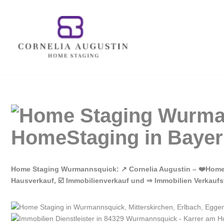
Zum
Inhalt
springen
Home Staging Wurmannsquick: ↗️ Cornelia Augustin – ❤️Hom
Hausverkauf, ☑️ Immobilienverkauf und ⇒ Immobilien Verkaufs