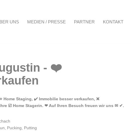
BER UNS
MEDIEN / PRESSE
PARTNER
KONTAKT
Projekte
Über uns
Medien / Presse
Partner
Kontakt
⭐ Home Staging, ✔️ Immobilie besser verkaufen, ❌
hre ☑️ Home Stagerin. ❤ Auf Ihren Besuch freuen wir uns ✉ ✔.