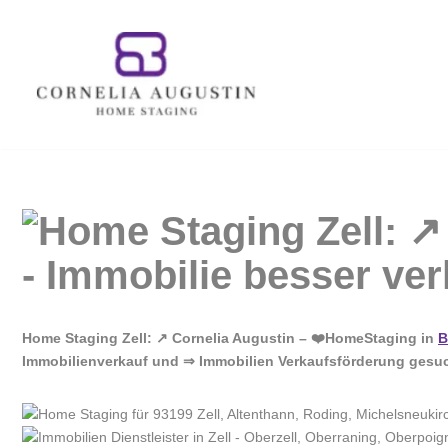
Zum
Inhalt
springen
Home Staging Zell: ↗️ Cornelia Augustin – ❤️HomeStaging in
B
Immobilienverkauf und ⇒ Immobilien Verkaufsförderung gesucht