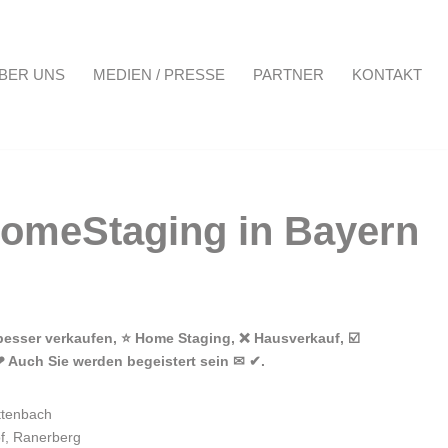
BER UNS
MEDIEN / PRESSE
PARTNER
KONTAKT
Projekte
Über uns
Medien / Presse
Partner
Kontakt
besser verkaufen, ⭐ Home Staging, ❌ Hausverkauf, ☑️
❤ Auch Sie werden begeistert sein ✉ ✔.