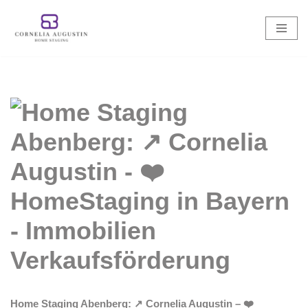
Zum
Inhalt
springen
Home Staging Abenberg: ↗️ Cornelia Augustin – ❤️