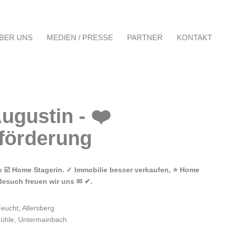
BER UNS
MEDIEN / PRESSE
PARTNER
KONTAKT
Projekte
Über uns
Medien / Presse
Partner
Kontakt
re ☑️ Home Stagerin. ✓ Immobilie besser verkaufen, ⭐ Home
Besuch freuen wir uns ✉ ✔.