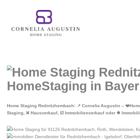
Zum
Inhalt
springen
Home Staging Rednitzhembach: ↗️ Cornelia Augustin – ❤️Hom
Staging, ❌ Hausverkauf, ☑️ Immobilienverkauf oder ✹ Immobil