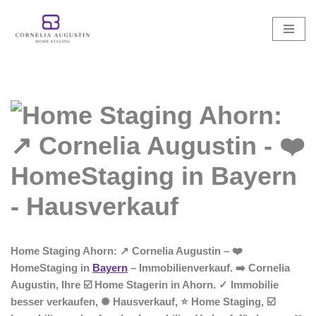
Zum
Inhalt
springen
Home Staging Ahorn: ↗️ Cornelia Augustin – ❤️
HomeStaging in
Bayern
– Immobilienverkauf. ➡️ Cornelia
Augustin, Ihre ☑️ Home Stagerin in Ahorn. ✓ Immobilie
besser verkaufen, ✺ Hausverkauf, ⭐ Home Staging, ☑️