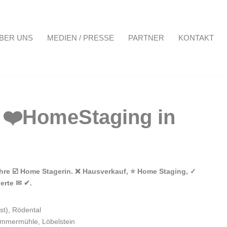
BER UNS
MEDIEN / PRESSE
PARTNER
KONTAKT
Projekte
Über uns
Medien / Presse
Partner
Kontakt
Ihre ☑️ Home Stagerin. ❌ Hausverkauf, ⭐ Home Staging, ✓
erte ✉ ✔.