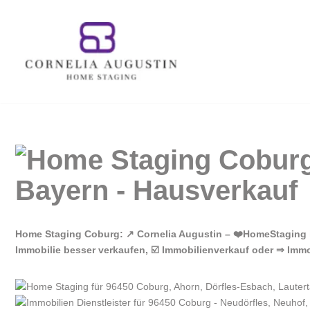
Zum
Inhalt
springen
Home Staging Coburg: ↗️ Cornelia Augustin – ❤️HomeStaging
Immobilie besser verkaufen, ☑️ Immobilienverkauf oder ⇒ Immo