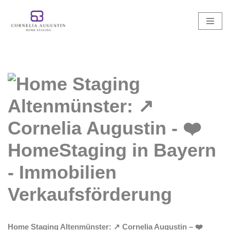
Zum
Inhalt
springen
Home Staging Altenmünster: ↗️ Cornelia Augustin – ❤️