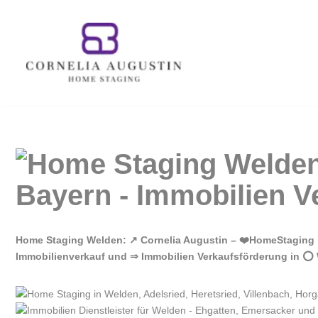
Zum
Inhalt
springen
Home Staging Welden: ↗️ Cornelia Augustin – ❤️HomeStaging
Immobilienverkauf und ⇒ Immobilien Verkaufsförderung in ⭕ W