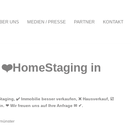
BER UNS
MEDIEN / PRESSE
PARTNER
KONTAKT
Projekte
Über uns
Medien / Presse
Partner
Kontakt
aging, ✔️ Immobilie besser verkaufen, ❌ Hausverkauf, ☑️
. ❤ Wir freuen uns auf Ihre Anfrage ✉ ✔.