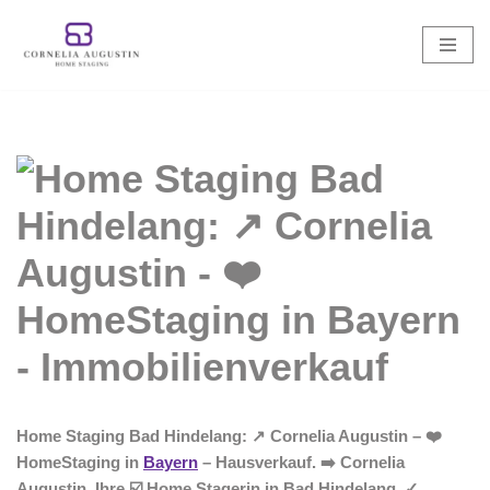
Zum
Inhalt
springen
Home Staging Bad Hindelang: ↗️ Cornelia Augustin – ❤️
HomeStaging in
Bayern
– Hausverkauf. ➡️ Cornelia
Augustin, Ihre ☑️ Home Stagerin in Bad Hindelang. ✓