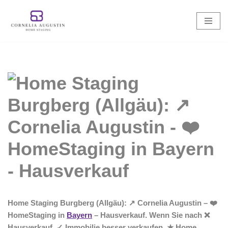
Zum
Inhalt
springen
Home Staging Burgberg (Allgäu): ↗️ Cornelia Augustin – ❤️
HomeStaging in
Bayern
– Hausverkauf. Wenn Sie nach ❌
Hausverkauf, ✓ Immobilie besser verkaufen, ★ Home