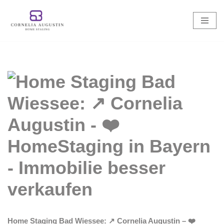
Zum
Inhalt
springen
Home Staging Bad Wiessee: ↗️ Cornelia Augustin – ❤️