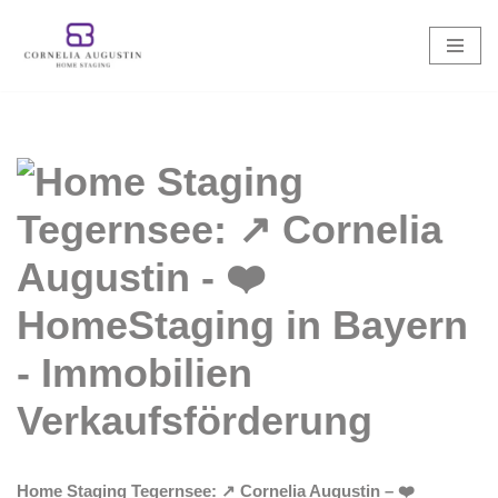
Zum
Inhalt
springen
Home Staging Tegernsee: ↗️ Cornelia Augustin – ❤️