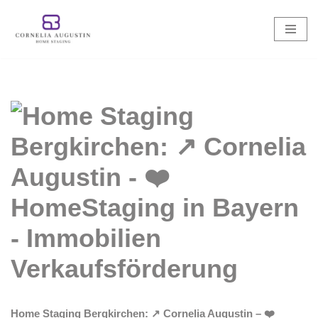
Zum
Inhalt
springen
Home Staging Bergkirchen: ↗️ Cornelia Augustin – ❤️