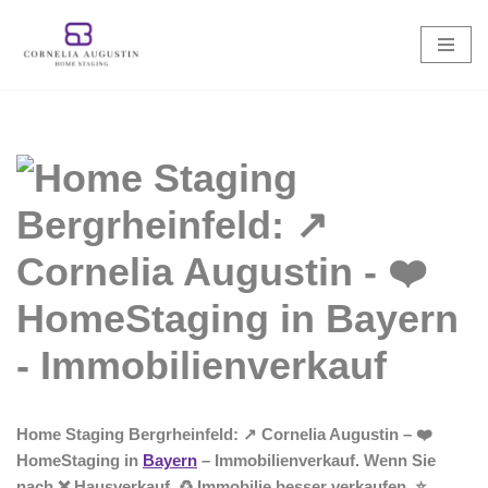
Zum
Inhalt
springen
Home Staging Bergrheinfeld: ↗️ Cornelia Augustin – ❤️
HomeStaging in
Bayern
– Immobilienverkauf. Wenn Sie
nach ❌ Hausverkauf, ♻ Immobilie besser verkaufen, ⭐