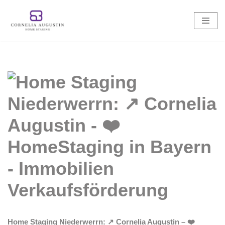
Zum
Inhalt
springen
Home Staging Niederwerrn: ↗️ Cornelia Augustin – ❤️