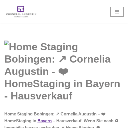
Zum
Inhalt
springen
Home Staging Bobingen: ↗️ Cornelia Augustin – ❤️
HomeStaging in
Bayern
– Hausverkauf. Wenn Sie nach ♻
Immobilie besser verkaufen, ⭐ Home Staging, ✺