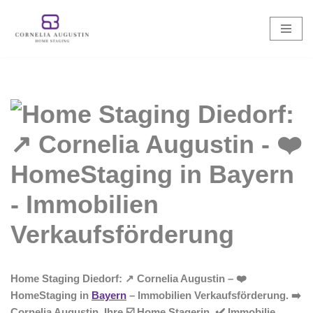
Zum
Inhalt
springen
Home Staging Diedorf: ↗️ Cornelia Augustin – ❤️
HomeStaging in
Bayern
– Immobilien Verkaufsförderung. ➡️
Cornelia Augustin, Ihre ☑️ Home Stagerin. ✔️ Immobilie