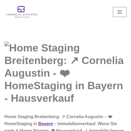
Zum
Inhalt
springen
Home Staging Breitenberg: ↗️ Cornelia Augustin – ❤️
HomeStaging in
Bayern
– Immobilienverkauf. Wenn Sie
nach ⭐ Home Staging, ✺ Hausverkauf, ✓ Immobilie besser