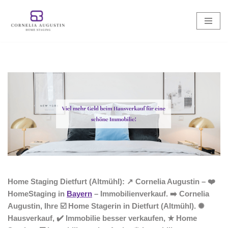
Zum
Inhalt
springen
Home Staging Dietfurt (Altmühl): ↗️ Cornelia Augustin – ❤️
HomeStaging in
Bayern
– Immobilienverkauf. ➡️ Cornelia
Augustin, Ihre ☑️ Home Stagerin in Dietfurt (Altmühl). ✺
Hausverkauf, ✔️ Immobilie besser verkaufen, ★ Home