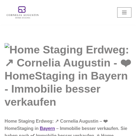
Zum
Inhalt
springen
Home Staging Erdweg: ↗️ Cornelia Augustin – ❤️
HomeStaging in
Bayern
– Immobilie besser verkaufen. Sie
haben nach ✔️ Immobilie besser verkaufen, ⭐ Home