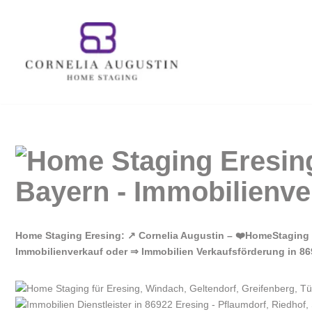
Zum
Inhalt
springen
Home Staging Eresing: ↗️ Cornelia Augustin – ❤️HomeStaging
Immobilienverkauf oder ⇒ Immobilien Verkaufsförderung in 869