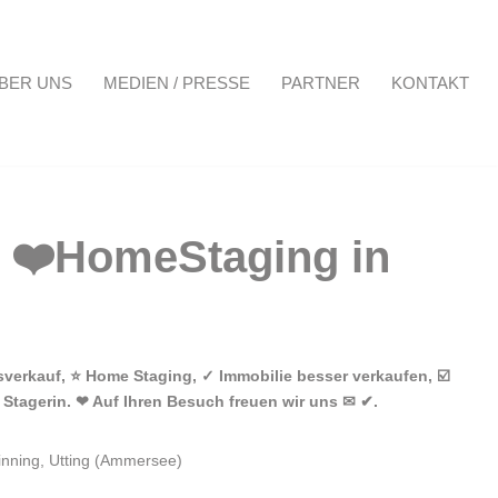
BER UNS
MEDIEN / PRESSE
PARTNER
KONTAKT
Projekte
Über uns
Medien / Presse
Partner
Kontakt
verkauf, ⭐ Home Staging, ✓ Immobilie besser verkaufen, ☑️
Stagerin. ❤ Auf Ihren Besuch freuen wir uns ✉ ✔.