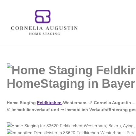
Zum
Inhalt
springen
Home Staging
Feldkirchen
-Westerham: ↗️ Cornelia Augustin 
☑️ Immobilienverkauf und ⇒ Immobilien Verkaufsförderung ges