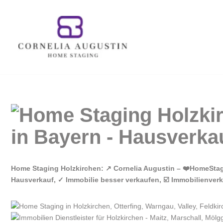
Zum
Inhalt
springen
Home Staging Holzkirchen: ↗️ Cornelia Augustin – ❤️HomeSta
Hausverkauf, ✓ Immobilie besser verkaufen, ☑️ Immobilienver