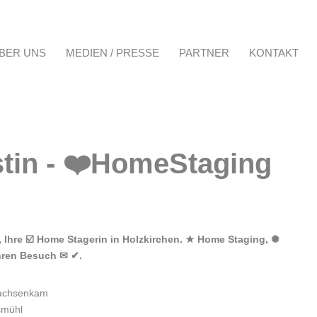
BER UNS
MEDIEN / PRESSE
PARTNER
KONTAKT
Projekte
Über uns
Medien / Presse
Partner
Kontakt
, Ihre ☑️ Home Stagerin in Holzkirchen. ★ Home Staging, ✺
Ihren Besuch ✉ ✔.