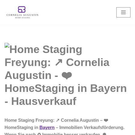
Zum
Inhalt
springen
Home Staging Freyung: ↗️ Cornelia Augustin – ❤️
HomeStaging in
Bayern
– Immobilien Verkaufsförderung.
Wenn Sie nach ♻ Immobilie besser verkaufen, ✺