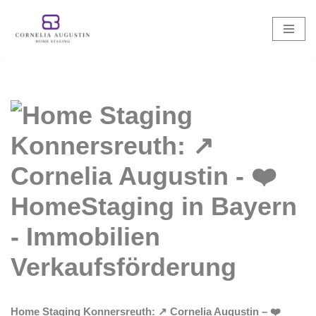
Zum
Inhalt
springen
Home Staging Konnersreuth: ↗️ Cornelia Augustin – ❤️