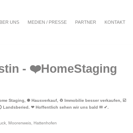
BER UNS
MEDIEN / PRESSE
PARTNER
KONTAKT
Projekte
Über uns
Medien / Presse
Partner
Kontakt
me Staging, ✺ Hausverkauf, ♻ Immobilie besser verkaufen, ☑️
⭕ Landsberied. ❤ Hoffentlich sehen wir uns bald ✉ ✔.