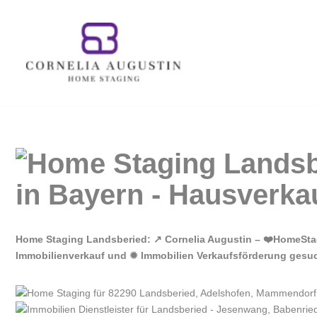
Zum
Inhalt
springen
Home Staging Landsberied: ↗️ Cornelia Augustin – ❤️HomeSta
Immobilienverkauf und ✹ Immobilien Verkaufsförderung gesuch