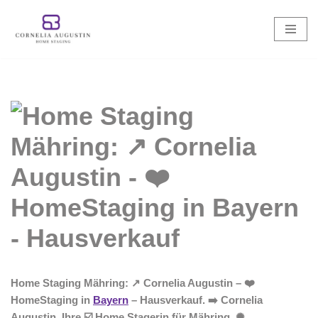
Zum
Inhalt
springen
Home Staging Mähring: ↗️ Cornelia Augustin – ❤️
HomeStaging in
Bayern
– Hausverkauf. ➡️ Cornelia
Augustin, Ihre ☑️ Home Stagerin für Mähring. ✺