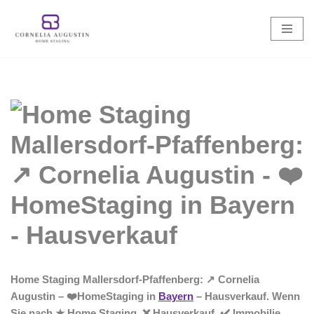
Zum
Inhalt
springen
Home Staging Mallersdorf-Pfaffenberg: ↗️ Cornelia
Augustin – ❤️HomeStaging in
Bayern
– Hausverkauf. Wenn
Sie nach ★ Home Staging, ❌ Hausverkauf, ✔️ Immobilie