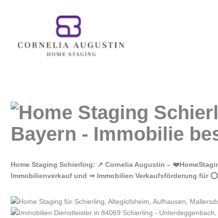
Zum
Inhalt
springen
Home Staging Schierling: ↗️ Cornelia Augustin – ❤️HomeStagi
Immobilienverkauf und ⇒ Immobilien Verkaufsförderung für ⭕ S