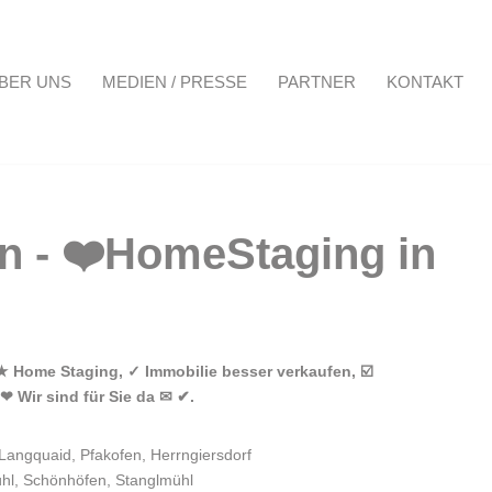
BER UNS
MEDIEN / PRESSE
PARTNER
KONTAKT
Projekte
Über uns
Medien / Presse
Partner
Kontakt
★ Home Staging, ✓ Immobilie besser verkaufen, ☑️
❤ Wir sind für Sie da ✉ ✔.