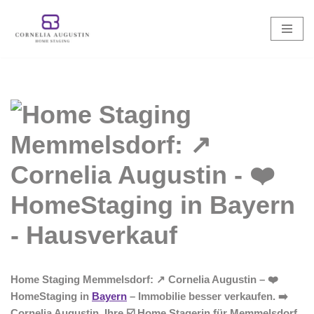
Zum
Inhalt
springen
Home Staging Memmelsdorf: ↗️ Cornelia Augustin – ❤️
HomeStaging in
Bayern
– Immobilie besser verkaufen. ➡️
Cornelia Augustin, Ihre ☑️ Home Stagerin für Memmelsdorf.