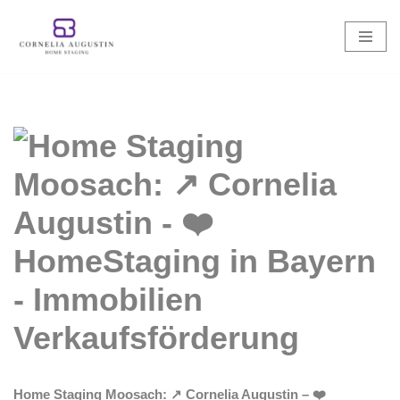
Zum
Inhalt
springen
Home Staging Moosach: ↗️ Cornelia Augustin – ❤️