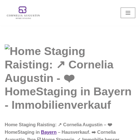
Zum
Inhalt
springen
Home Staging Raisting: ↗️ Cornelia Augustin – ❤️
HomeStaging in
Bayern
– Hausverkauf. ➡️ Cornelia
Augustin, Ihre ☑️ Home Stagerin. ✓ Immobilie besser