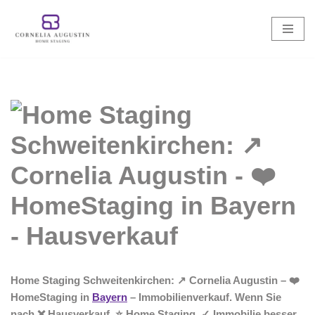
Zum
Inhalt
springen
Home Staging Schweitenkirchen: ↗️ Cornelia Augustin – ❤️
HomeStaging in
Bayern
– Immobilienverkauf. Wenn Sie
nach ❌ Hausverkauf, ⭐ Home Staging, ✓ Immobilie besser