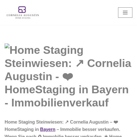
Zum
Inhalt
springen
Home Staging Steinwiesen: ↗️ Cornelia Augustin – ❤️
HomeStaging in
Bayern
– Immobilie besser verkaufen.
Wenn Sie nach ♻ Immobilie besser verkaufen, ★ Home