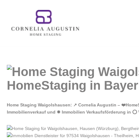
Zum
Inhalt
springen
Home Staging Waigolshausen: ↗️ Cornelia Augustin – ❤️Home
Immobilienverkauf und ✹ Immobilien Verkaufsförderung in ⭕ 