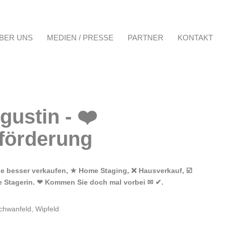
BER UNS
MEDIEN / PRESSE
PARTNER
KONTAKT
Projekte
Über uns
Medien / Presse
Partner
Kontakt
ie besser verkaufen, ★ Home Staging, ❌ Hausverkauf, ☑️
e Stagerin. ❤ Kommen Sie doch mal vorbei ✉ ✔.