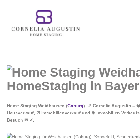
Zum
Inhalt
springen
Home Staging Weidhausen (
Coburg
): ↗️ Cornelia Augustin –
Hausverkauf, ☑️ Immobilienverkauf und ✹ Immobilien Verkaufs
Besuch ✉ ✔.