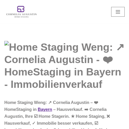
Zum
Inhalt
springen
Home Staging Weng: ↗️ Cornelia Augustin – ❤️
HomeStaging in
Bayern
– Hausverkauf. ➡️ Cornelia
Augustin, Ihre ☑️ Home Stagerin. ★ Home Staging, ❌
Hausverkauf, ✓ Immobilie besser verkaufen, ☑️