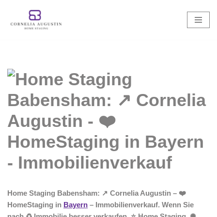
Zum
Inhalt
springen
Home Staging Babensham: ↗️ Cornelia Augustin – ❤️
HomeStaging in
Bayern
– Immobilienverkauf. Wenn Sie
nach ♻ Immobilie besser verkaufen, ⭐ Home Staging, ✺