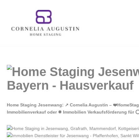
Zum
Inhalt
springen
Home Staging Jesenwang: ↗️ Cornelia Augustin – ❤️HomeStag
Immobilienverkauf oder ✹ Immobilien Verkaufsförderung für 