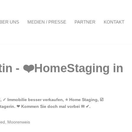
BER UNS
MEDIEN / PRESSE
PARTNER
KONTAKT
Projekte
Über uns
Medien / Presse
Partner
Kontakt
 ✓ Immobilie besser verkaufen, ⭐ Home Staging, ☑️
Stagerin. ❤ Kommen Sie doch mal vorbei ✉ ✔.