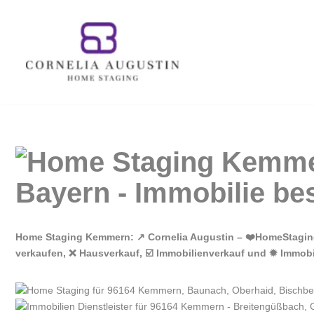
Zum
Inhalt
springen
Home Staging Kemmern: ↗️ Cornelia Augustin – ❤️HomeStagin
verkaufen, ❌ Hausverkauf, ☑️ Immobilienverkauf und ✹ Immobil