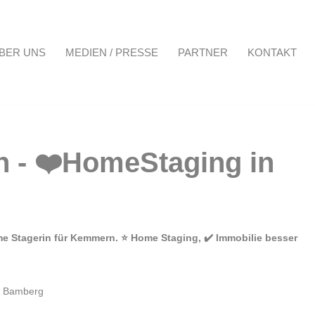
BER UNS
MEDIEN / PRESSE
PARTNER
KONTAKT
Projekte
Über uns
Medien / Presse
Partner
Kontakt
ome Stagerin für Kemmern. ⭐ Home Staging, ✔️ Immobilie besser