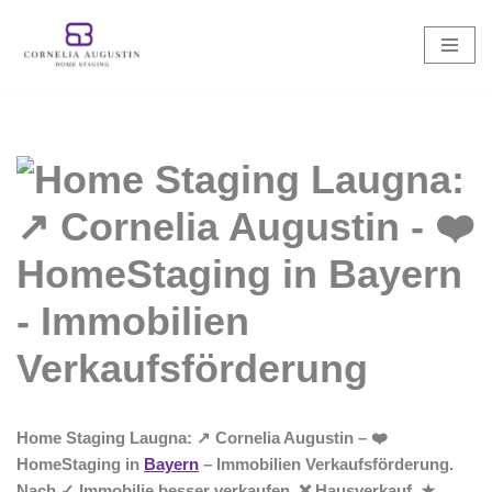
Zum
Inhalt
springen
Home Staging Laugna: ↗️ Cornelia Augustin – ❤️
HomeStaging in
Bayern
– Immobilien Verkaufsförderung.
Nach ✓ Immobilie besser verkaufen, ❌ Hausverkauf, ★