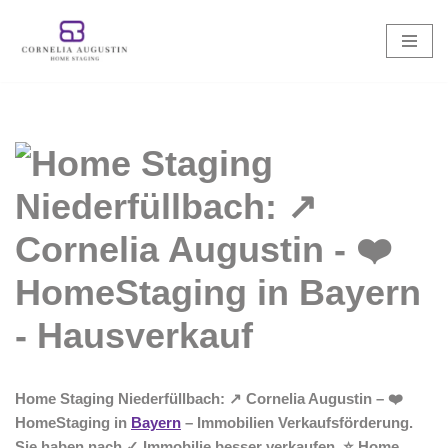
Zum
Inhalt
springen
Home Staging Niederfüllbach: ↗️ Cornelia Augustin – ❤️
HomeStaging in
Bayern
– Immobilien Verkaufsförderung.
Sie haben nach ✓ Immobilie besser verkaufen, ⭐ Home