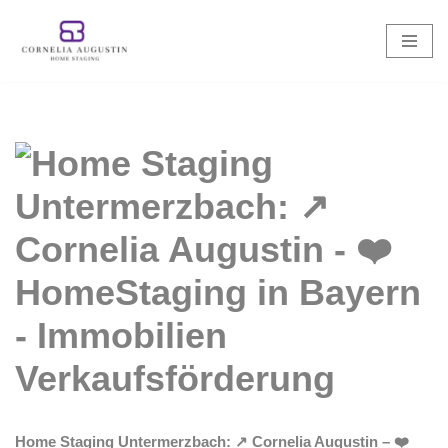
Zum
Inhalt
springen
Home Staging Untermerzbach: ↗️ Cornelia Augustin – ❤️